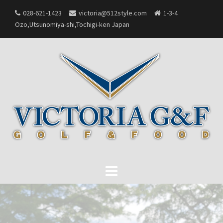
Skip
028-621-1423
victoria@512style.com
1-3-4
to
Ozo,Utsunomiya-shi,Tochigi-ken Japan
content