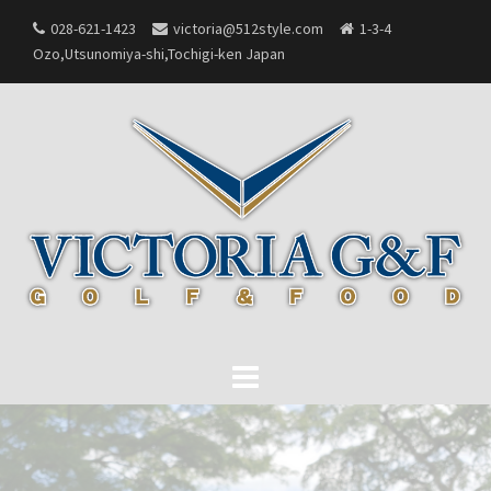
Skip
028-621-1423
victoria@512style.com
1-3-4
to
Ozo,Utsunomiya-shi,Tochigi-ken Japan
content